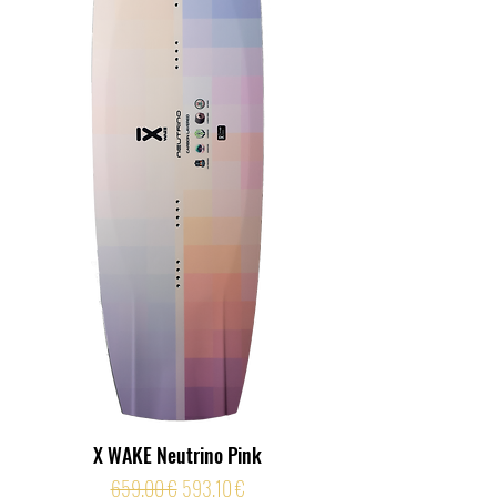
X WAKE Neutrino Pink
Prix original
Prix promotionnel
659,00 €
593,10 €