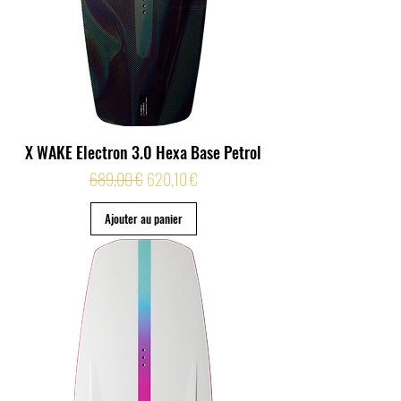
X WAKE Electron 3.0 Hexa Base Petrol
Prix original
Prix promotionnel
689,00 €
620,10 €
Ajouter au panier