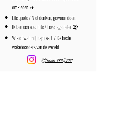
omkleden. ✈️
Life quote / Niet denken, gewoon doen.
Ik ben een absolute / Levensgenieter 🏖️
Wie of wat mij inspireert / De beste
wakeboarders van de wereld
@ruben_laurijssen
Ik ben nog maar 4 jaar echt bezig met