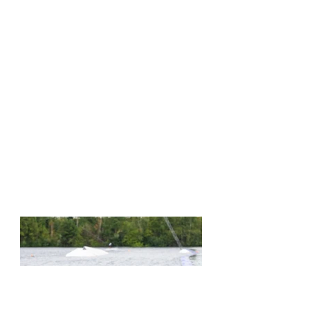
uitleven en ook met anderen samen kan
genieten. Mijn sociale kringen zijn dan ook veel
bij het water te vinden!
Toen x wake om de hoek kwam kijken keek ik
er eerst een beetje raar van op. Iemand eind 20
en dan nog teamrider worden, niet verwacht wel
gevleid! Na het leren kennen van het team en het
testen van de boards kon ik geen nee zeggen!
Het was te leuk en vaarde te goed! Nu trots dat
ik deel mag uitmaken van dit zooitje ongeregeld