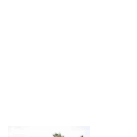
wakeboarden. Ik heb in 2018 en 2019 een
wakeboardkamp gedaan. Ik vond het toen zo leuk
dat ik sinds 2020 een seizoenspas heb genomen.
Sindsdien zet ik snelle stappen.
Via X WAKE BeNeLux voel ik me nu ook
professioneel omkaderd, terwijl ik mijn passie
voor wakeboarden kan delen met mensen die
dezelfde visie meedragen. Een zaligheid! Het
motiveert me eens te meer om te blijven trainen,
elke week opnieuw, om zo goed te worden als de
beste wakeboarders ter wereld.