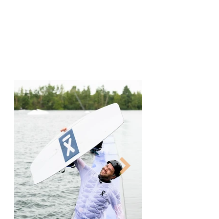
beste boards. Het is dan ook niet moeilijk om
als gepassioneerde rider een sterke connectie
met het merk te voelen. De kwaliteit van de
boards zorgt ervoor dat mijn individuele skills
op het water maximaal kunnen evolueren.