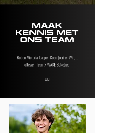
Maak
kennis met
ons team
Ruben, Victoria, Casper, Koen, Joeri en Win, ...
oftewel: Team X WAKE BeNeLux.
👇🏻