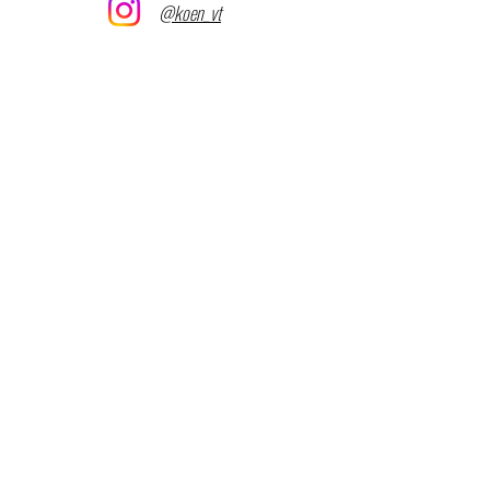
@koen_vt
Iedereen die positief in het leven staat, geeft mij
energie. Toeval of niet, maar het hele team van X
WAKE BeNeLux staat op die manier in het leven.
Ik voel mij dan ook als een vis in het water
tussen alle members... én op de boards!
Naar mijn gevoel maakt X WAKE simpelweg de